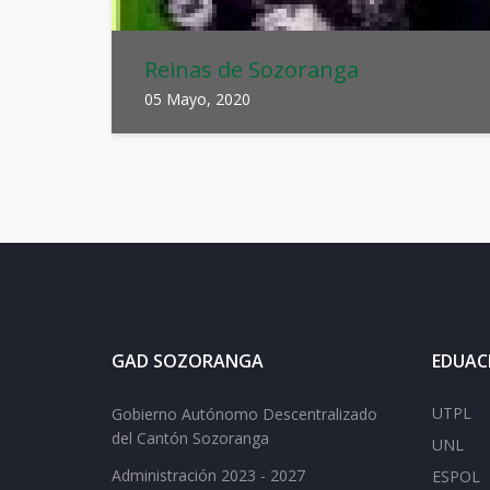
Reinas de Sozoranga
05 Mayo, 2020
GAD SOZORANGA
EDUAC
UTPL
Gobierno Autónomo Descentralizado
del Cantón Sozoranga
UNL
Administración 2023 - 2027
ESPOL