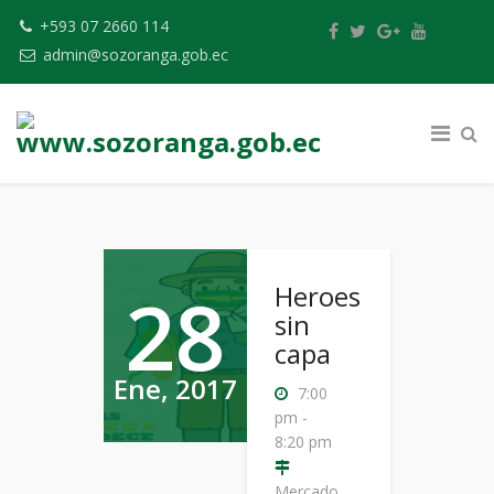
+593 07 2660 114
admin@sozoranga.gob.ec
28
Heroes
sin
capa
Ene, 2017
7:00
pm -
8:20 pm
Mercado